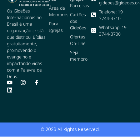
gideoes@gideoes.or
Parceiras
Área de
Os Gideões
Telefone: 19
Membros
Cartões
Internacionais no
3744-3710
dos
Para
Brasil é uma
Whatsapp: 19
Gideões
Igrejas
organização cristã
3744-3700
Ofertas
que distribui Bíblias
On-Line
gratuitamente,
promovendo o
Seja
evangelho e
membro
impactando vidas
com a Palavra de
Deus.
© 2026 All Rights Reserved.