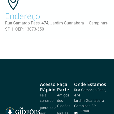
Endereço
Rua Camargo Paes, 474, Jardim Guanabara – Campinas-
SP | CEP: 13073-350
Acesso
Faça
Onde Estamos
Rápido
Parte
Rua Camargo Paes,
Fale
Amigos
474
conosco
dos
Jardim Guanabara
Gideões
Campinas-SP
Junte-se a
Email:
nós
Igrejas