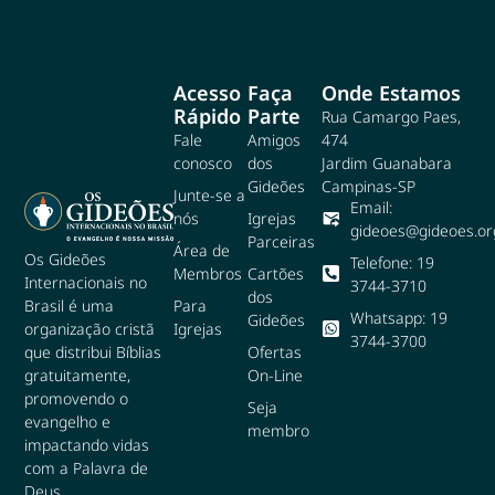
Acesso
Faça
Onde Estamos
Rápido
Parte
Rua Camargo Paes,
Fale
Amigos
474
conosco
dos
Jardim Guanabara
Gideões
Campinas-SP
Junte-se a
Email:
nós
Igrejas
gideoes@gideoes.or
Parceiras
Área de
Os Gideões
Telefone: 19
Membros
Cartões
Internacionais no
3744-3710
dos
Para
Brasil é uma
Whatsapp: 19
Gideões
Igrejas
organização cristã
3744-3700
Ofertas
que distribui Bíblias
On-Line
gratuitamente,
promovendo o
Seja
evangelho e
membro
impactando vidas
com a Palavra de
Deus.