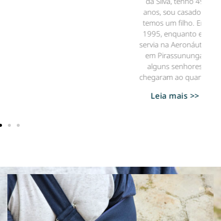
da Silva, tenho 49
anos, sou casado e
temos um filho. Em
1995, enquanto eu
servia na Aeronáutica
em Pirassununga,
alguns senhores
chegaram ao quartel.
Leia mais >>