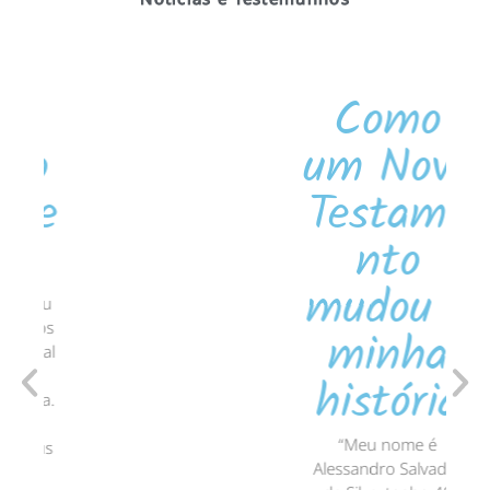
Como
o
um Novo
e
Testame
nto
mudou a
u
s
minha
al
história
.
“Meu nome é
s
Alessandro Salvador