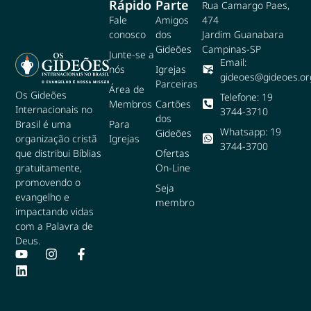
Rápido
Parte
Rua Camargo Paes,
Fale
Amigos
474
conosco
dos
Jardim Guanabara
Gideões
Campinas-SP
Junte-se a
Email:
nós
Igrejas
gideoes@gideoes.or
Parceiras
Área de
Os Gideões
Telefone: 19
Membros
Cartões
Internacionais no
3744-3710
dos
Para
Brasil é uma
Whatsapp: 19
Gideões
Igrejas
organização cristã
3744-3700
Ofertas
que distribui Bíblias
On-Line
gratuitamente,
promovendo o
Seja
evangelho e
membro
impactando vidas
com a Palavra de
Deus.