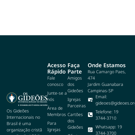
Acesso
Faça
Onde Estamos
Rápido
Parte
Rua Camargo Paes,
Fale
Amigos
474
conosco
dos
Jardim Guanabara
Gideões
Campinas-SP
Junte-se a
Email:
nós
Igrejas
gideoes@gideoes.or
Parceiras
Área de
Os Gideões
Telefone: 19
Membros
Cartões
Internacionais no
3744-3710
dos
Para
Brasil é uma
Whatsapp: 19
Gideões
Igrejas
organização cristã
3744-3700