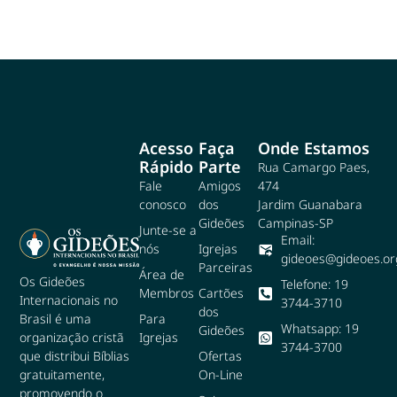
Acesso
Faça
Onde Estamos
Rápido
Parte
Rua Camargo Paes,
Fale
Amigos
474
conosco
dos
Jardim Guanabara
Gideões
Campinas-SP
Junte-se a
Email:
nós
Igrejas
gideoes@gideoes.or
Parceiras
Área de
Os Gideões
Telefone: 19
Membros
Cartões
Internacionais no
3744-3710
dos
Para
Brasil é uma
Whatsapp: 19
Gideões
Igrejas
organização cristã
3744-3700
Ofertas
que distribui Bíblias
On-Line
gratuitamente,
promovendo o