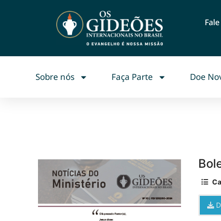
Fal
Sobre nós
Faça Parte
Doe No
Bol
Ca
D