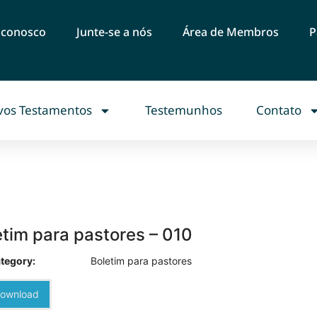
e conosco
Junte-se a nós
Área de Membros
P
vos Testamentos
Testemunhos
Contato
etim para pastores – 010
tegory:
Boletim para pastores
ownload