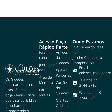
Acesso
Faça
Onde Estamos
Rápido
Parte
Rua Camargo Paes,
Fale
Amigos
474
conosco
dos
Jardim Guanabara
Gideões
Campinas-SP
Junte-se a
Email:
nós
Igrejas
gideoes@gideoes.or
Parceiras
Área de
Os Gideões
Telefone: 19
Membros
Cartões
Internacionais no
3744-3710
dos
Para
Brasil é uma
Whatsapp: 19
Gideões
Igrejas
organização cristã
3744-3700
Ofertas
que distribui Bíblias
On-Line
gratuitamente,
promovendo o