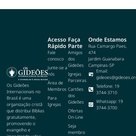
Acesso
Faça
Onde Estamos
Rápido
Parte
Rua Camargo Paes,
Fale
Amigos
474
conosco
dos
Jardim Guanabara
Gideões
Campinas-SP
Junte-se a
Email:
nós
Igrejas
gideoes@gideoes.or
Parceiras
Área de
Os Gideões
Telefone: 19
Membros
Cartões
Internacionais no
3744-3710
dos
Para
Brasil é uma
Whatsapp: 19
Gideões
Igrejas
organização cristã
3744-3700
Ofertas
que distribui Bíblias
On-Line
gratuitamente,
promovendo o
Seja
evangelho e
membro